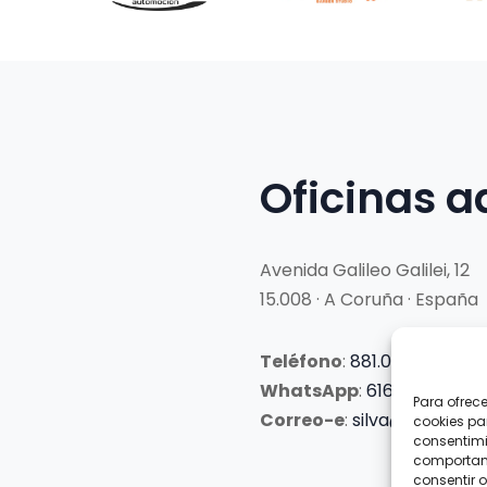
Oficinas a
Avenida Galileo Galilei, 12
15.008 · A Coruña · España
Teléfono
:
881.069.303
WhatsApp
:
616.897.466
Para ofrec
Correo-e
:
silva@clubsilva
cookies pa
consentimi
comportami
consentir o