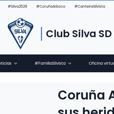
#Silva2526
#CoruñaArboco
#CanteiraSilvista
Club Silva SD
ticias
#FamiliaSilvista
Oficina virtu
Coruña 
sus herid