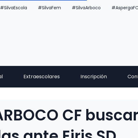
#SilvaEscola
#SilvaFem
#SilvaArboco
#AspergaF
al
Extraescolares
Inscripción
Con
ARBOCO CF buscar
as ante Eiris SD