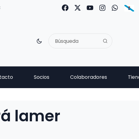
C
tacto
Socios
Colaboradores
Tien
á lamer