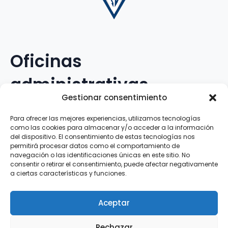
Oficinas
administrativas
Gestionar consentimiento
Avenida Galileo Galilei, 12
Para ofrecer las mejores experiencias, utilizamos tecnologías
como las cookies para almacenar y/o acceder a la información
15.008 · A Coruña · España
del dispositivo. El consentimiento de estas tecnologías nos
permitirá procesar datos como el comportamiento de
navegación o las identificaciones únicas en este sitio. No
Teléfono
:
881.069.303
consentir o retirar el consentimiento, puede afectar negativamente
WhatsApp
:
616.897.466
a ciertas características y funciones.
Correo-e
:
silva@clubsilva.com
Aceptar
Rechazar