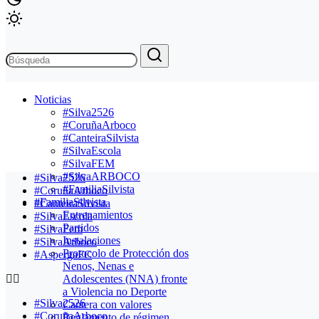
Noticias
#Silva2526
#CoruñaArboco
#CanteiraSilvista
#SilvaEscola
#SilvaFEM
#SilvaARBOCO
#Silva2526
#FamiliaSilvista
#CoruñaArboco
#FamiliaSilvista
#CanteiraSilvista
Entrenamientos
#SilvaEscola
Partidos
#SilvaFem
Instalaciones
#SilvaArboco
Protocolo de Protección dos
#AspergaFC
Nenos, Nenas e
Adolescentes (NNA) fronte
a Violencia no Deporte
#Silva2526
Cantera con valores
#CoruñaArboco
Reglamento de régimen