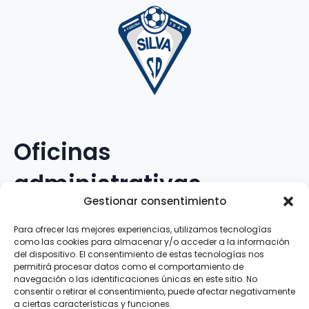
Oficinas
administrativas
Gestionar consentimiento
Avenida Galileo Galilei, 12
Para ofrecer las mejores experiencias, utilizamos tecnologías
como las cookies para almacenar y/o acceder a la información
15.008 · A Coruña · España
del dispositivo. El consentimiento de estas tecnologías nos
permitirá procesar datos como el comportamiento de
navegación o las identificaciones únicas en este sitio. No
Teléfono
:
881.069.303
consentir o retirar el consentimiento, puede afectar negativamente
WhatsApp
:
616.897.466
a ciertas características y funciones.