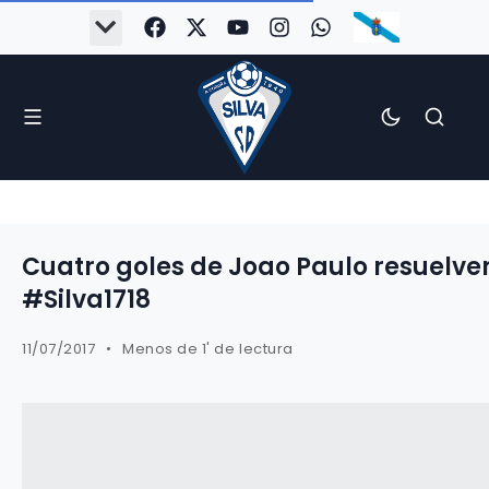
#Silva2526
#CoruñaArboco
#CanteiraSilvista
#SilvaEscola
#SilvaFem
#SilvaArboco
#AspergaFC
Cuatro goles de Joao Paulo resuelven
#Silva1718
11/07/2017
Menos de 1' de lectura