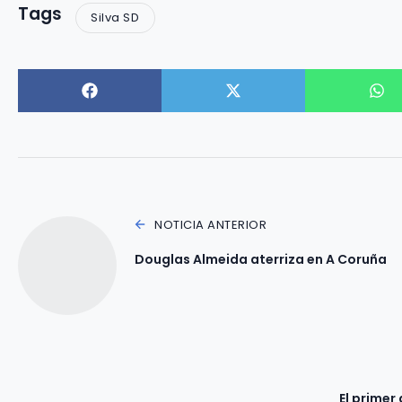
Tags
Silva SD
NOTICIA ANTERIOR
Douglas Almeida aterriza en A Coruña
El primer