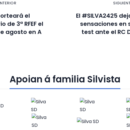
ANTERIOR
SIGUIEN
sorteará el
El #SILVA2425 de
o de 3ª RFEF el
sensaciones en 
de agosto en A
test ante el RC 
Apoian á familia Silvista