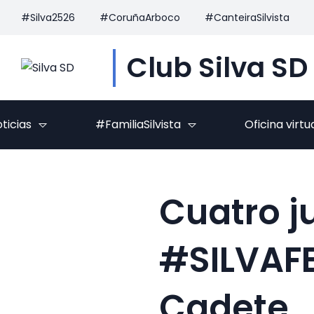
#Silva2526
#CoruñaArboco
#CanteiraSilvista
Club Silva SD
ticias
#FamiliaSilvista
Oficina virtu
Cuatro j
#SILVAF
Cadete