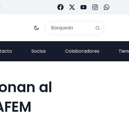
C
tacto
Socios
Colaboradores
Tien
onan al
AFEM