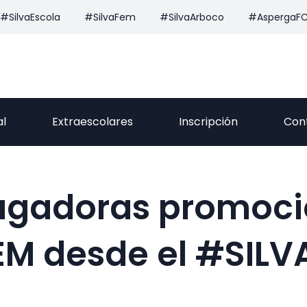
#SilvaEscola
#SilvaFem
#SilvaArboco
#AspergaF
al
Extraescolares
Inscripción
Con
ugadoras promoci
EM desde el #SILV