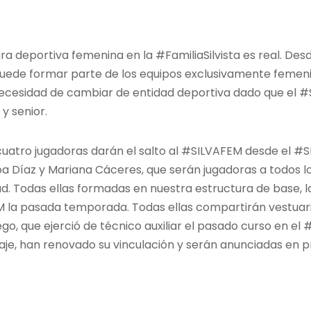
ra deportiva femenina en la #FamiliaSilvista es real. De
uede formar parte de los equipos exclusivamente femenin
 necesidad de cambiar de entidad deportiva dado que el 
y senior.
cuatro jugadoras darán el salto al #SILVAFEM desde el #
hoa Díaz y Mariana Cáceres, que serán jugadoras a todos l
ad. Todas ellas formadas en nuestra estructura de base, l
 la pasada temporada. Todas ellas compartirán vestuari
o, que ejerció de técnico auxiliar el pasado curso en el
aje, han renovado su vinculación y serán anunciadas en 