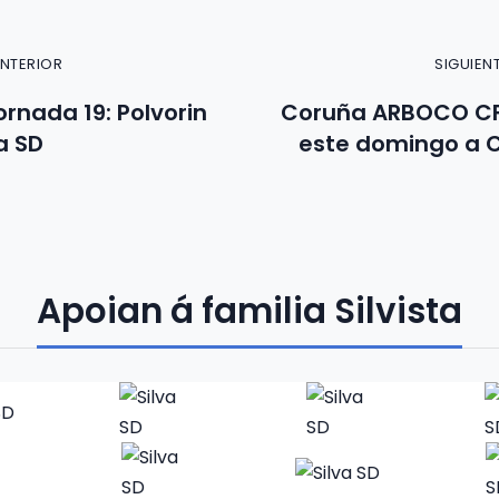
ANTERIOR
SIGUIEN
ornada 19: Polvorin
Coruña ARBOCO CF
a SD
este domingo a C
Apoian á familia Silvista