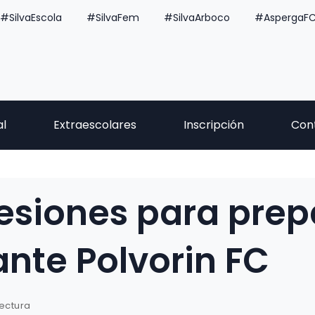
#SilvaEscola
#SilvaFem
#SilvaArboco
#AspergaF
al
Extraescolares
Inscripción
Con
esiones para prepa
nte Polvorin FC
lectura