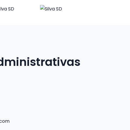
dministrativas
.com