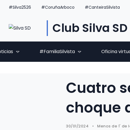
#Silva2526
#CoruñaArboco
#CanteiraSilvista
Club Silva SD
ticias
#FamiliaSilvista
Oficina virtu
Cuatro s
choque a
30/01/2024
Menos de 1' de 