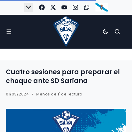
#Silva2526
#CoruñaArboco
#CanteiraSilvista
#SilvaEscola
#SilvaFem
#SilvaArboco
#AspergaFC
Cuatro sesiones para preparar el
choque ante SD Sariana
01/03/2024
Menos de 1' de lectura