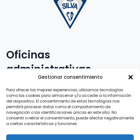
Oficinas
administrativas
Gestionar consentimiento
Avenida Galileo Galilei, 12
Para ofrecer las mejores experiencias, utilizamos tecnologías
como las cookies para almacenar y/o acceder a la información
15.008 · A Coruña · España
del dispositivo. El consentimiento de estas tecnologías nos
permitirá procesar datos como el comportamiento de
navegación o las identificaciones únicas en este sitio. No
Teléfono
:
881.069.303
consentir o retirar el consentimiento, puede afectar negativamente
WhatsApp
:
616.897.466
a ciertas características y funciones.
Correo-e
:
silva@clubsilva.com