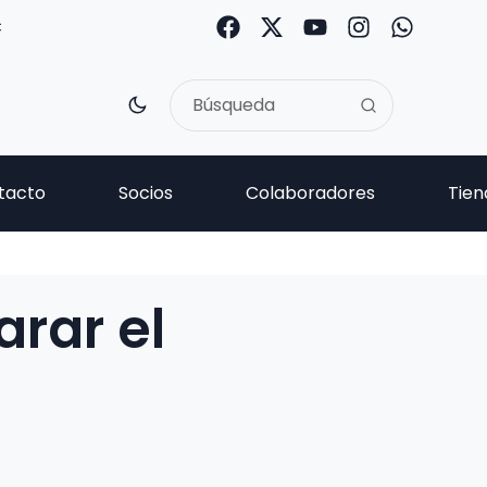
C
tacto
Socios
Colaboradores
Tien
rar el