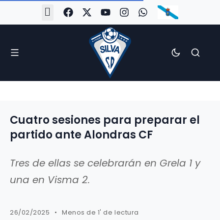
#Silva2526
#CoruñaArboco
#CanteiraSilvista
#SilvaEscola
#SilvaFem
#SilvaArboco
#AspergaFC
Cuatro sesiones para preparar el
partido ante Alondras CF
Tres de ellas se celebrarán en Grela 1 y
una en Visma 2.
26/02/2025
Menos de 1' de lectura