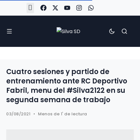
#Silva2526
#CoruñaArboco
#CanteiraSilvista
#SilvaEscola
#SilvaFem
#SilvaArboco
#AspergaFC
Cuatro sesiones y partido de
entrenamiento ante RC Deportivo
Fabril, menu del #Silva2122 en su
segunda semana de trabajo
03/08/2021
Menos de 1' de lectura