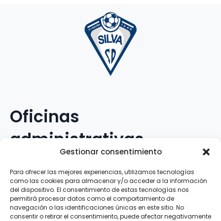
Oficinas
administrativas
Gestionar consentimiento
Avenida Galileo Galilei, 12
Para ofrecer las mejores experiencias, utilizamos tecnologías
como las cookies para almacenar y/o acceder a la información
15.008 · A Coruña · España
del dispositivo. El consentimiento de estas tecnologías nos
permitirá procesar datos como el comportamiento de
navegación o las identificaciones únicas en este sitio. No
Teléfono
:
881.069.303
consentir o retirar el consentimiento, puede afectar negativamente