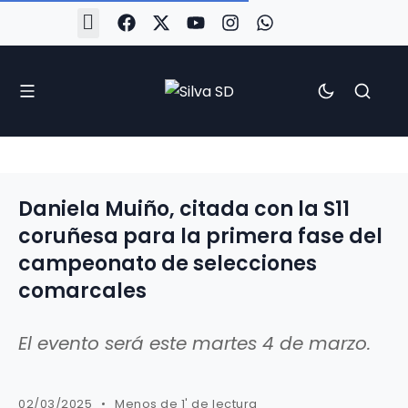
#Silva2526
#CoruñaArboco
#CanteiraSilvista
#SilvaEscola
#SilvaFem
#SilvaArboco
#AspergaFC
Daniela Muiño, citada con la S11
coruñesa para la primera fase del
campeonato de selecciones
comarcales
El evento será este martes 4 de marzo.
02/03/2025
Menos de 1' de lectura