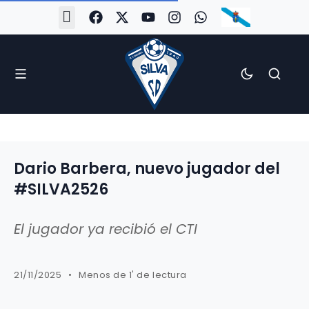
#Silva2526
#CoruñaArboco
#CanteiraSilvista
#SilvaEscola
#SilvaFem
#SilvaArboco
#AspergaFC
Dario Barbera, nuevo jugador del
#SILVA2526
El jugador ya recibió el CTI
21/11/2025
Menos de 1' de lectura