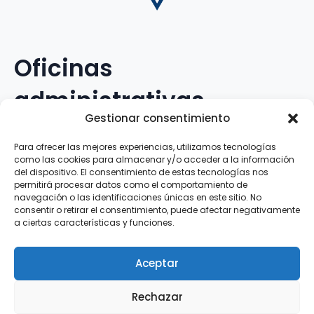
Oficinas
administrativas
Gestionar consentimiento
Avenida Galileo Galilei, 12
Para ofrecer las mejores experiencias, utilizamos tecnologías
como las cookies para almacenar y/o acceder a la información
15.008 · A Coruña · España
del dispositivo. El consentimiento de estas tecnologías nos
permitirá procesar datos como el comportamiento de
navegación o las identificaciones únicas en este sitio. No
Teléfono
:
881.069.303
consentir o retirar el consentimiento, puede afectar negativamente
WhatsApp
:
616.897.466
a ciertas características y funciones.
Correo-e
:
silva@clubsilva.com
Aceptar
Rechazar
Aviso Legal | Política de Privacidad | Política de