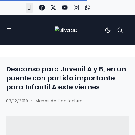
#Silva2526
#CoruñaArboco
#CanteiraSilvista
#SilvaEscola
#SilvaFem
#SilvaArboco
#AspergaFC
Descanso para Juvenil A y B, en un
puente con partido importante
para Infantil A este viernes
03/12/2019
Menos de 1' de lectura