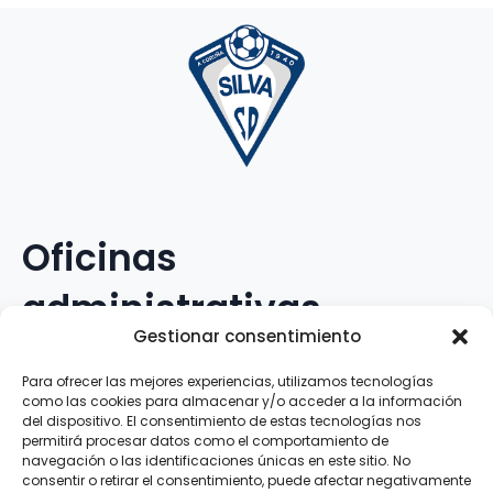
Oficinas
administrativas
Gestionar consentimiento
Avenida Galileo Galilei, 12
Para ofrecer las mejores experiencias, utilizamos tecnologías
como las cookies para almacenar y/o acceder a la información
15.008 · A Coruña · España
del dispositivo. El consentimiento de estas tecnologías nos
permitirá procesar datos como el comportamiento de
navegación o las identificaciones únicas en este sitio. No
Teléfono
:
881.069.303
consentir o retirar el consentimiento, puede afectar negativamente