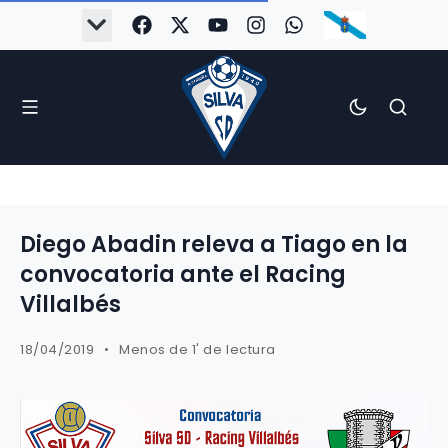
#Silva2526
#CoruñaArboco
#CanteiraSilvista
#SilvaEscola
#SilvaFem
#SilvaArboco
#AspergaFC
Diego Abadin releva a Tiago en la
convocatoria ante el Racing
Villalbés
18/04/2019
Menos de 1' de lectura