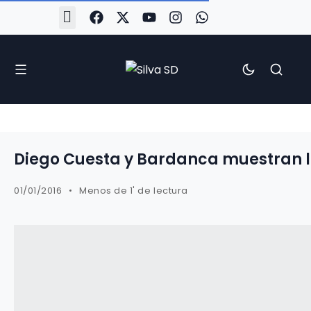
#Silva2526
#CoruñaArboco
#CanteiraSilvista
#SilvaEscola
#SilvaFem
#SilvaArboco
#AspergaFC
Diego Cuesta y Bardanca muestran la
01/01/2016
Menos de 1' de lectura