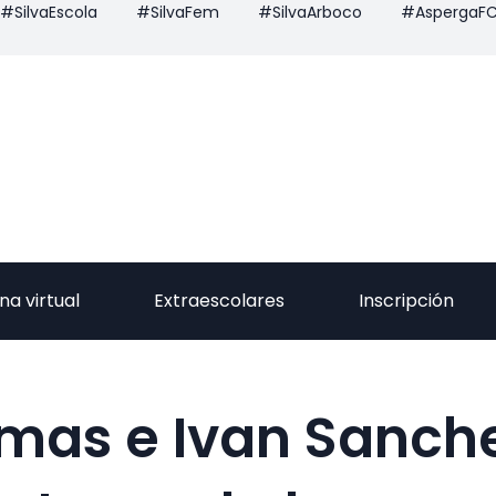
#SilvaEscola
#SilvaFem
#SilvaArboco
#AspergaF
na virtual
Extraescolares
Inscripción
mas e Ivan Sanch