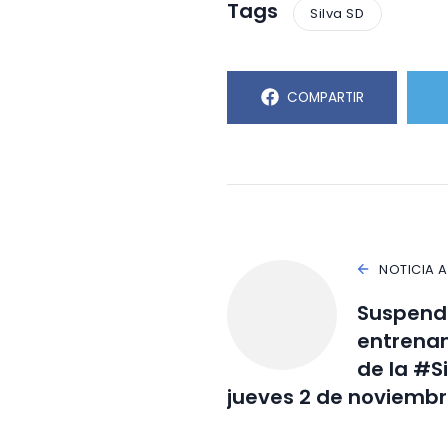
Tags
Silva SD
COMPARTIR
NOTICIA 
Suspendi
entrenam
de la #S
jueves 2 de noviemb