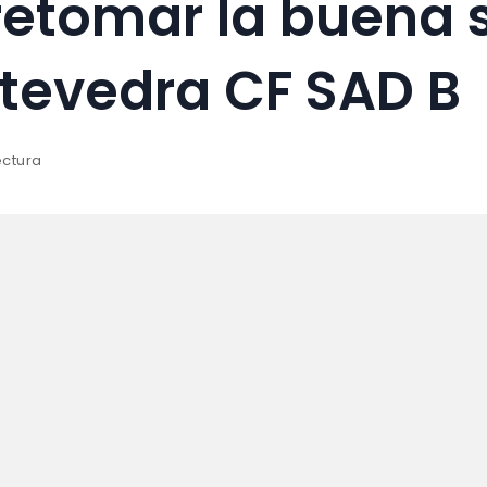
retomar la buena
tevedra CF SAD B
ectura