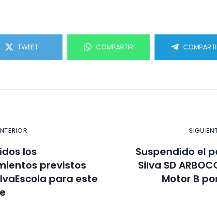
TWEET
COMPARTIR
COMPARTI
ANTERIOR
SIGUIEN
dos los
Suspendido el p
ientos previstos
Silva SD ARBOCO
ilvaEscola para este
Motor B po
re