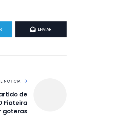
R
ENVIAR
TE NOTICIA
artido de
 Fiateira
r goteras