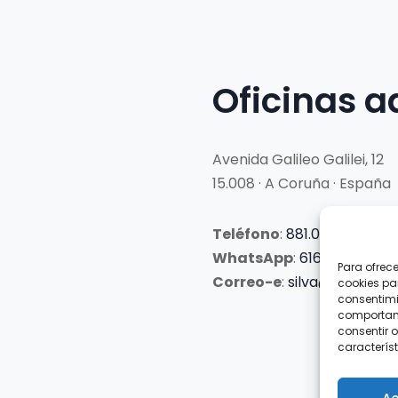
Oficinas a
Avenida Galileo Galilei, 12
15.008 · A Coruña · España
Teléfono
:
881.069.303
WhatsApp
:
616.897.466
Para ofrec
Correo-e
:
silva@clubsilva
cookies pa
consentimi
comportami
consentir o
característ