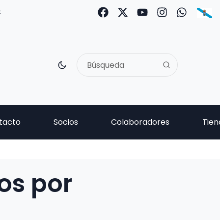
C
tacto
Socios
Colaboradores
Tien
os por