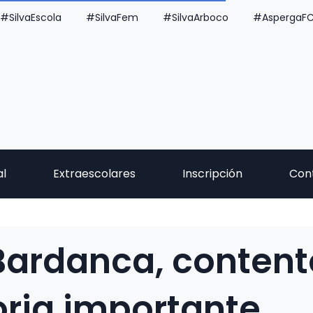
#SilvaEscola
#SilvaFem
#SilvaArboco
#AspergaF
al
Extraescolares
Inscripción
Con
Bardanca, content
oria importante