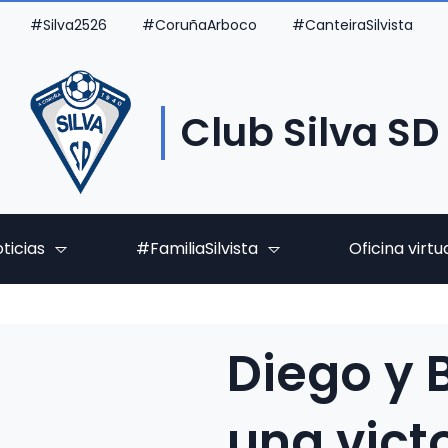
#Silva2526
#CoruñaArboco
#CanteiraSilvista
Club Silva SD
ticias
#FamiliaSilvista
Oficina virtu
Diego y 
una vict