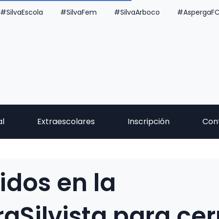
#SilvaEscola
#SilvaFem
#SilvaArboco
#AspergaF
al
Extraescolares
Inscripción
Con
idos en la
aSilvista para cer