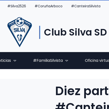
#Silva2526
#CoruñaArboco
#CanteiraSilvista
Club Silva SD
ticias
#FamiliaSilvista
Oficina virtu
Diez part
#Canteir