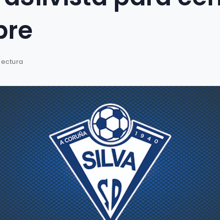
bre
lectura