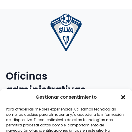
Oficinas
administrativas
Gestionar consentimiento
Avenida Galileo Galilei, 12
Para ofrecer las mejores experiencias, utilizamos tecnologías
como las cookies para almacenar y/o acceder a la información
15.008 · A Coruña · España
del dispositivo. El consentimiento de estas tecnologías nos
permitirá procesar datos como el comportamiento de
navegación o las identificaciones únicas en este sitio. No