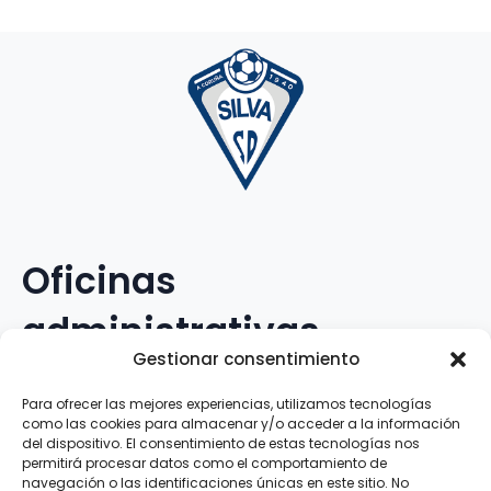
Oficinas
administrativas
Gestionar consentimiento
Avenida Galileo Galilei, 12
Para ofrecer las mejores experiencias, utilizamos tecnologías
como las cookies para almacenar y/o acceder a la información
15.008 · A Coruña · España
del dispositivo. El consentimiento de estas tecnologías nos
permitirá procesar datos como el comportamiento de
navegación o las identificaciones únicas en este sitio. No