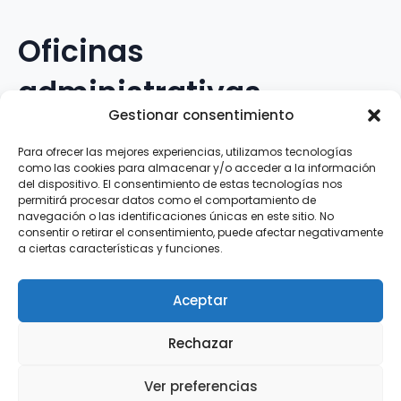
Oficinas
administrativas
Gestionar consentimiento
Avenida Galileo Galilei, 12
Para ofrecer las mejores experiencias, utilizamos tecnologías
como las cookies para almacenar y/o acceder a la información
15.008 · A Coruña · España
del dispositivo. El consentimiento de estas tecnologías nos
permitirá procesar datos como el comportamiento de
navegación o las identificaciones únicas en este sitio. No
Teléfono
:
881.069.303
consentir o retirar el consentimiento, puede afectar negativamente
WhatsApp
:
616.897.466
a ciertas características y funciones.
Correo-e
:
silva@clubsilva.com
Aceptar
Rechazar
Aviso Legal | Política de Privacidad | Política de
Ver preferencias
Cookies