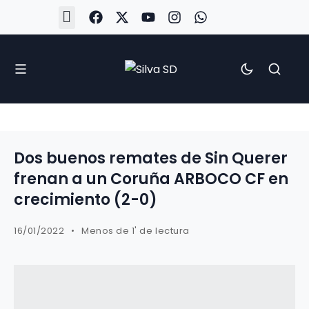
#Silva2526
#CoruñaArboco
#CanteiraSilvista
#SilvaEscola
#SilvaFem
#SilvaArboco
#AspergaFC
Dos buenos remates de Sin Querer
frenan a un Coruña ARBOCO CF en
crecimiento (2-0)
16/01/2022
Menos de 1' de lectura