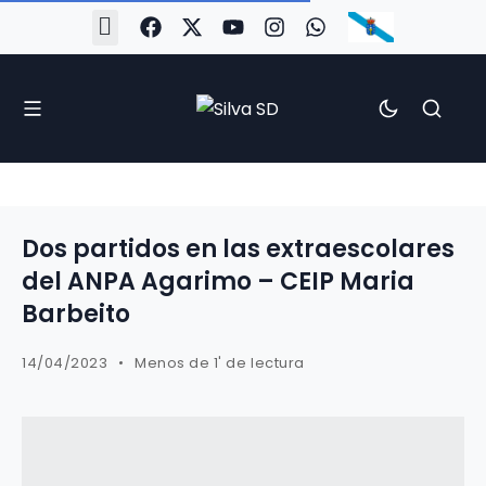
#Silva2526
#CoruñaArboco
#CanteiraSilvista
#SilvaEscola
#SilvaFem
#SilvaArboco
#AspergaFC
Dos partidos en las extraescolares
del ANPA Agarimo – CEIP Maria
Barbeito
14/04/2023
Menos de 1' de lectura