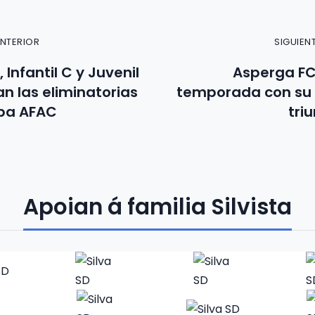
ANTERIOR
SIGUIEN
, Infantil C y Juvenil
Asperga FC 
an las eliminatorias
temporada con su
opa AFAC
tri
Apoian á familia Silvista