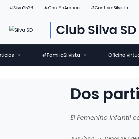
#Silva2526
#CoruñaArboco
#CanteiraSilvista
Club Silva SD
ticias
#FamiliaSilvista
Oficina virtu
Dos part
El Femenino Infantil c
30/05/2025
Menos de 1' de 