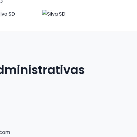
dministrativas
.com