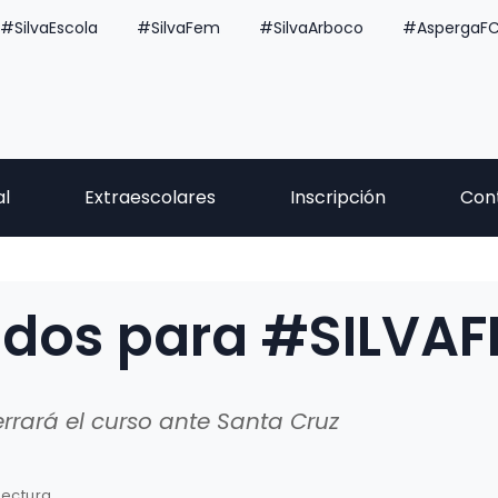
#SilvaEscola
#SilvaFem
#SilvaArboco
#AspergaF
al
Extraescolares
Inscripción
Con
idos para #SILVA
errará el curso ante Santa Cruz
lectura