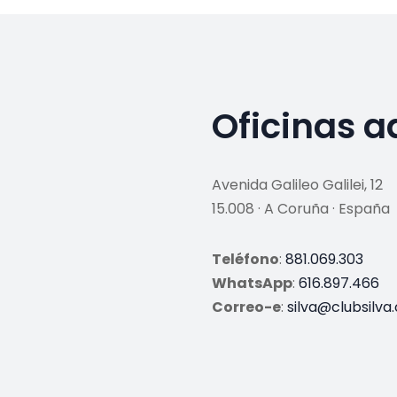
Oficinas a
Avenida Galileo Galilei, 12
15.008 · A Coruña · España
Teléfono
:
881.069.303
WhatsApp
:
616.897.466
Correo-e
:
silva@clubsilva