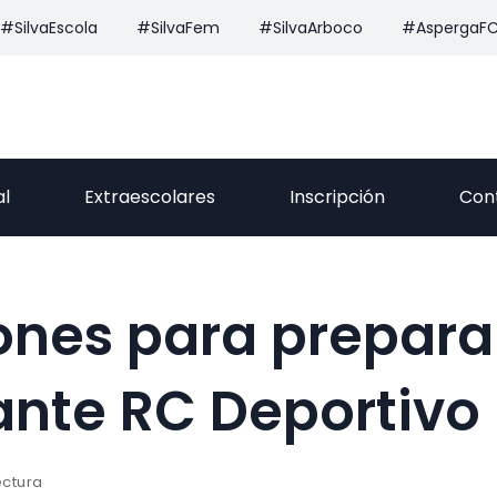
#SilvaEscola
#SilvaFem
#SilvaArboco
#AspergaF
al
Extraescolares
Inscripción
Con
ones para preparar
nte RC Deportivo 
ectura