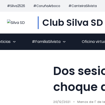
#Silva2526
#CoruñaArboco
#CanteiraSilvista
Club Silva SD
ticias
#FamiliaSilvista
Oficina virtu
Dos sesi
choque a
20/12/2021
Menos de 1' de l