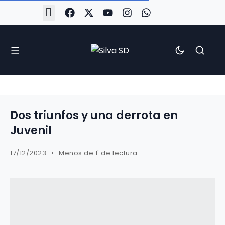
#Silva2526
#CoruñaArboco
#CanteiraSilvista
#SilvaEscola
#SilvaFem
#SilvaArboco
#AspergaFC
Dos triunfos y una derrota en
Juvenil
17/12/2023
Menos de 1' de lectura