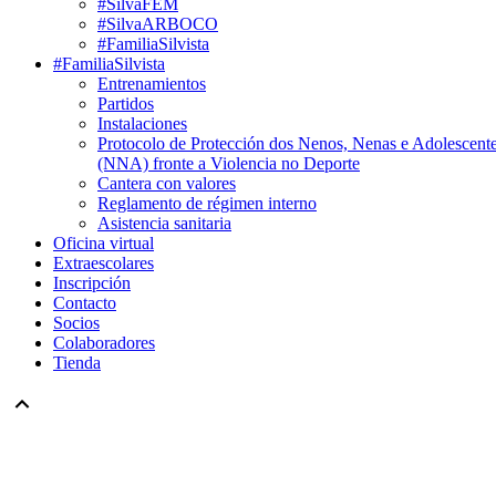
#SilvaFEM
#SilvaARBOCO
#FamiliaSilvista
#FamiliaSilvista
Entrenamientos
Partidos
Instalaciones
Protocolo de Protección dos Nenos, Nenas e Adolescent
(NNA) fronte a Violencia no Deporte
Cantera con valores
Reglamento de régimen interno
Asistencia sanitaria
Oficina virtual
Extraescolares
Inscripción
Contacto
Socios
Colaboradores
Tienda