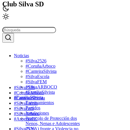
Club Silva SD
Noticias
#Silva2526
#CoruñaArboco
#CanteiraSilvista
#SilvaEscola
#SilvaFEM
#SilvaARBOCO
#Silva2526
#FamiliaSilvista
#CoruñaArboco
#FamiliaSilvista
#CanteiraSilvista
Entrenamientos
#SilvaEscola
Partidos
#SilvaFem
Instalaciones
#SilvaArboco
Protocolo de Protección dos
#AspergaFC
Nenos, Nenas e Adolescentes
#Silva2526
(NNA) fronte a Violencia no