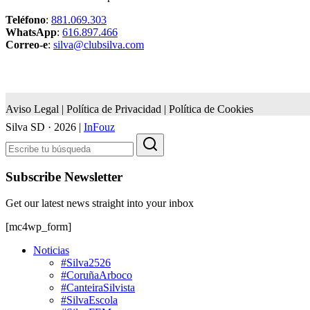
Teléfono
:
881.069.303
WhatsApp
:
616.897.466
Correo-e
:
silva@clubsilva.com
Aviso Legal | Política de Privacidad | Política de Cookies
Silva SD · 2026 |
InFouz
Subscribe Newsletter
Get our latest news straight into your inbox
[mc4wp_form]
Noticias
#Silva2526
#CoruñaArboco
#CanteiraSilvista
#SilvaEscola