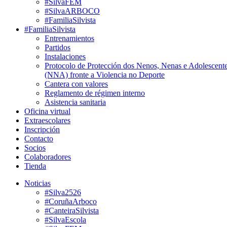
#SilvaFEM
#SilvaARBOCO
#FamiliaSilvista
#FamiliaSilvista
Entrenamientos
Partidos
Instalaciones
Protocolo de Protección dos Nenos, Nenas e Adolescent
(NNA) fronte a Violencia no Deporte
Cantera con valores
Reglamento de régimen interno
Asistencia sanitaria
Oficina virtual
Extraescolares
Inscripción
Contacto
Socios
Colaboradores
Tienda
Noticias
#Silva2526
#CoruñaArboco
#CanteiraSilvista
#SilvaEscola