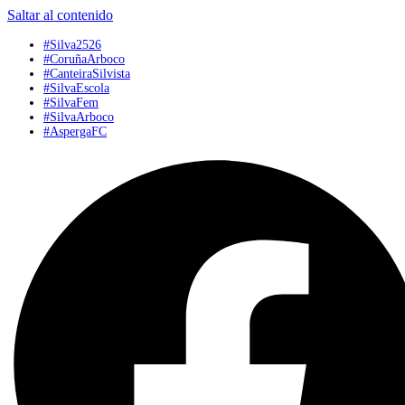
Saltar al contenido
#Silva2526
#CoruñaArboco
#CanteiraSilvista
#SilvaEscola
#SilvaFem
#SilvaArboco
#AspergaFC