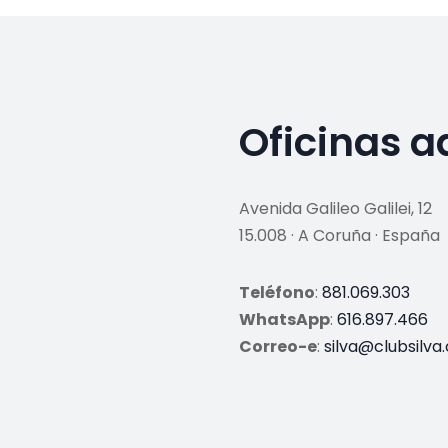
Oficinas a
Avenida Galileo Galilei, 12
15.008 · A Coruña · España
Teléfono
:
881.069.303
WhatsApp
:
616.897.466
Correo-e
:
silva@clubsilva