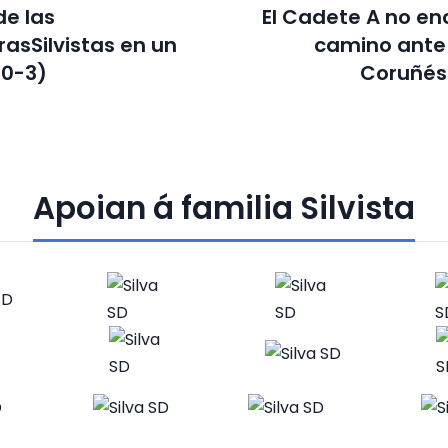
de las
El Cadete A no en
asSilvistas en un
camino ante
(0-3)
Coruñés
Apoian á familia Silvista