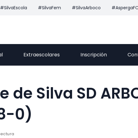
#SilvaEscola
#SilvaFem
#SilvaArboco
#AspergaF
al
Extraescolares
Inscripción
Con
je de Silva SD AR
(8-0)
lectura