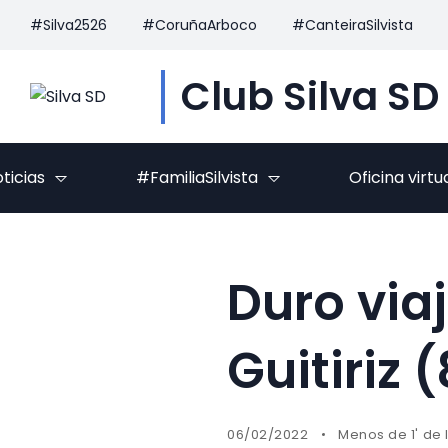
#Silva2526
#CoruñaArboco
#CanteiraSilvista
Club Silva SD
ticias
#FamiliaSilvista
Oficina virtu
Duro via
Guitiriz 
06/02/2022
Menos de 1' de 