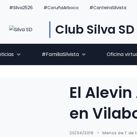
#Silva2526
#CoruñaArboco
#CanteiraSilvista
Club Silva SD
ticias
#FamiliaSilvista
Oficina virtu
El Alevi
en Vilab
20/04/2019
Menos de 1' de 