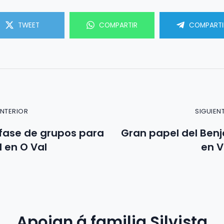
TWEET
COMPARTIR
COMPARTI
ANTERIOR
SIGUIEN
fase de grupos para
Gran papel del Ben
il en O Val
en V
Apoian á familia Silvista