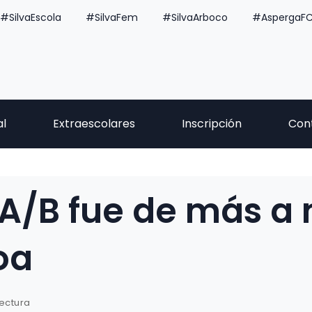
#SilvaEscola
#SilvaFem
#SilvaArboco
#AspergaF
al
Extraescolares
Inscripción
Con
n A/B fue de más 
oa
lectura