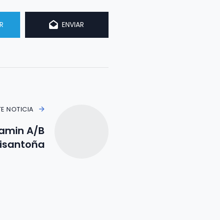
R
ENVIAR
TE NOTICIA
jamin A/B
isantoña