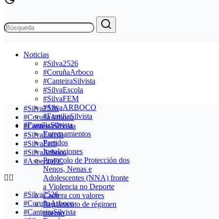
Noticias
#Silva2526
#CoruñaArboco
#CanteiraSilvista
#SilvaEscola
#SilvaFEM
#SilvaARBOCO
#Silva2526
#FamiliaSilvista
#CoruñaArboco
#FamiliaSilvista
#CanteiraSilvista
Entrenamientos
#SilvaEscola
Partidos
#SilvaFem
Instalaciones
#SilvaArboco
Protocolo de Protección dos
#AspergaFC
Nenos, Nenas e
Adolescentes (NNA) fronte
a Violencia no Deporte
#Silva2526
Cantera con valores
#CoruñaArboco
Reglamento de régimen
#CanteiraSilvista
interno