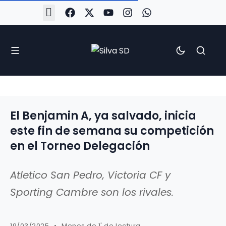
#Silva2526
#CoruñaArboco
#CanteiraSilvista
#SilvaEscola
#SilvaFem
#SilvaArboco
#AspergaFC
El Benjamin A, ya salvado, inicia
este fin de semana su competición
en el Torneo Delegación
Atletico San Pedro, Victoria CF y
Sporting Cambre son los rivales.
19/03/2025
Menos de 1' de lectura