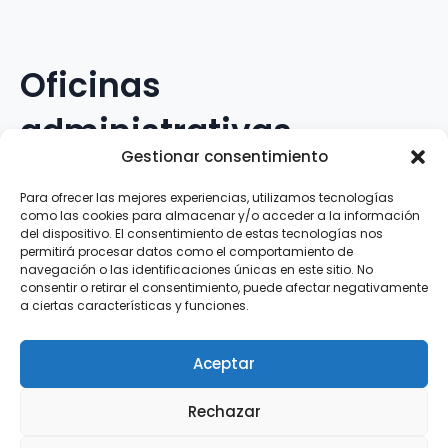
Oficinas
administrativas
Gestionar consentimiento
Avenida Galileo Galilei, 12
Para ofrecer las mejores experiencias, utilizamos tecnologías
como las cookies para almacenar y/o acceder a la información
15.008 · A Coruña · España
del dispositivo. El consentimiento de estas tecnologías nos
permitirá procesar datos como el comportamiento de
navegación o las identificaciones únicas en este sitio. No
Teléfono
:
881.069.303
consentir o retirar el consentimiento, puede afectar negativamente
WhatsApp
:
616.897.466
a ciertas características y funciones.
Correo-e
:
silva@clubsilva.com
Aceptar
Rechazar
Aviso Legal | Política de Privacidad | Política de