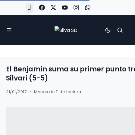
#Silva2526
#CoruñaArboco
#CanteiraSilvista
#SilvaEscola
#SilvaFem
#SilvaArboco
#AspergaFC
El Benjamín suma su primer punto tr
Silvari (5-5)
21/01/2017
Menos de 1' de lectura