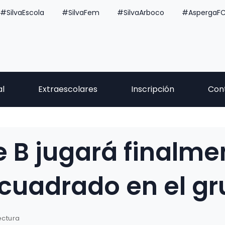
#SilvaEscola
#SilvaFem
#SilvaArboco
#AspergaF
al
Extraescolares
Inscripción
Con
e B jugará finalme
cuadrado en el gr
ectura