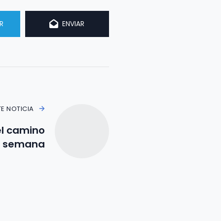
R
ENVIAR
TE NOTICIA
 el camino
de semana