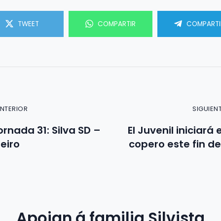
TWEET
COMPARTIR
COMPARTI
ANTERIOR
SIGUIEN
ornada 31: Silva SD –
El Juvenil iniciará
eiro
copero este fin 
Apoian á familia Silvista