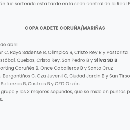
n fue sorteado esta tarde en la sede central de la Real
COPA CADETE CORUÑA/MARIÑAS
 de abril
r C, Rayo Sadense B, Olimpico B, Cristo Rey B y Pastoriza.
istóbal, Queixas, Cristo Rey, San Pedro B y
Silva SD B
 Sporting Coruñés B, Once Caballeros B y Santa Cruz
Bergantiños C, Oza Juvenil C, Ciudad Jardin B y San Tirs
, Betanzos B, Castros B y CFD Orzán.
a grupo y los 3 mejores segundos, que se mide en puntos p
s.