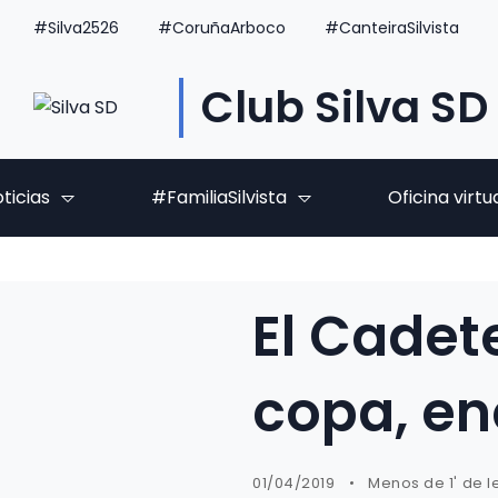
#Silva2526
#CoruñaArboco
#CanteiraSilvista
Club Silva SD
ticias
#FamiliaSilvista
Oficina virtu
El Cadet
copa, en
01/04/2019
Menos de 1' de l