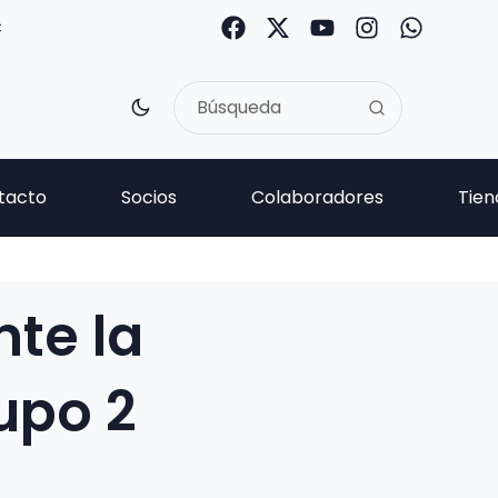
C
tacto
Socios
Colaboradores
Tien
nte la
upo 2