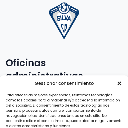
Oficinas
administrativas
Gestionar consentimiento
Avenida Galileo Galilei, 12
Para ofrecer las mejores experiencias, utilizamos tecnologías
como las cookies para almacenar y/o acceder a la información
15.008 · A Coruña · España
del dispositivo. El consentimiento de estas tecnologías nos
permitirá procesar datos como el comportamiento de
navegación o las identificaciones únicas en este sitio. No
Teléfono
:
881.069.303
consentir o retirar el consentimiento, puede afectar negativamente
WhatsApp
:
616.897.466
a ciertas características y funciones.