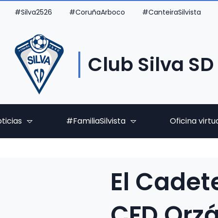
#Silva2526
#CoruñaArboco
#CanteiraSilvista
Club Silva SD
ticias
#FamiliaSilvista
Oficina virtu
El Cadet
CFD Orzá