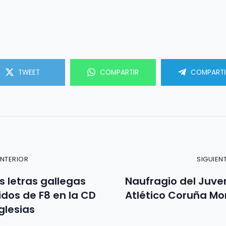
TWEET
COMPARTIR
COMPARTI
ANTERIOR
SIGUIEN
s letras gallegas
Naufragio del Juven
idos de F8 en la CD
Atlético Coruña M
glesias