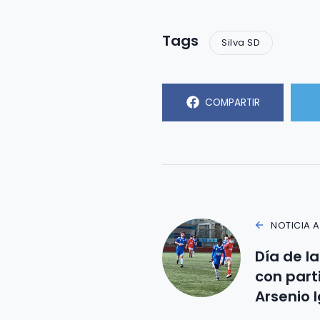
Tags
Silva SD
COMPARTIR
NOTICIA 
Día de la
con part
Arsenio I