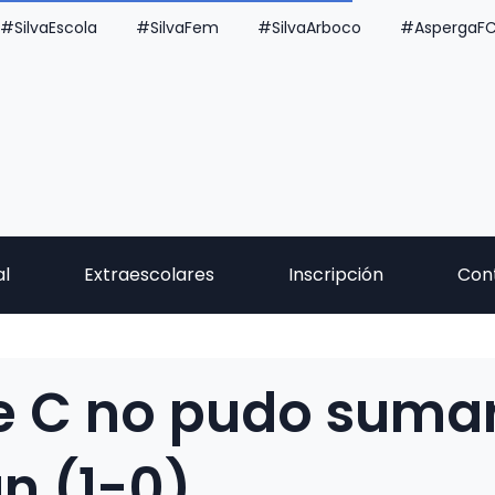
#SilvaEscola
#SilvaFem
#SilvaArboco
#AspergaF
al
Extraescolares
Inscripción
Con
e C no pudo suma
n (1-0)