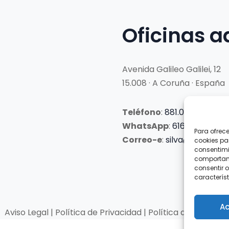
Oficinas a
Avenida Galileo Galilei, 12
15.008 · A Coruña · España
Teléfono
:
881.069.303
WhatsApp
:
616.897.466
Para ofrec
Correo-e
:
silva@clubsilva
cookies pa
consentimi
comportami
consentir o
característ
Ac
Aviso Legal | Política de Privacidad | Política de Cookies