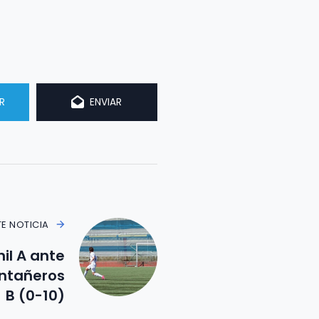
R
ENVIAR
TE NOTICIA
il A ante
ontañeros
B (0-10)