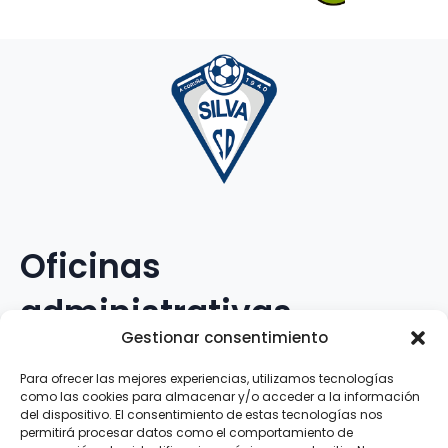
Oficinas
administrativas
Gestionar consentimiento
Avenida Galileo Galilei, 12
Para ofrecer las mejores experiencias, utilizamos tecnologías
como las cookies para almacenar y/o acceder a la información
15.008 · A Coruña · España
del dispositivo. El consentimiento de estas tecnologías nos
permitirá procesar datos como el comportamiento de