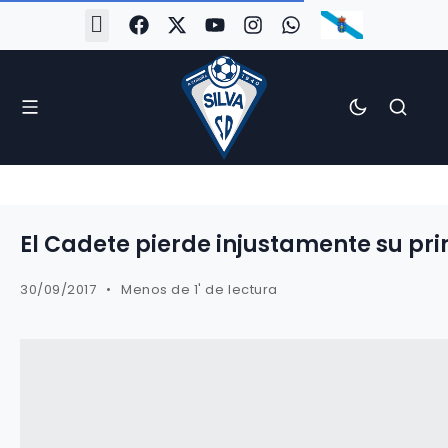
#Silva2526
#CoruñaArboco
#CanteiraSilvista
#SilvaEscola
#SilvaFem
#SilvaArboco
#AspergaFC
El Cadete pierde injustamente su pri
30/09/2017
Menos de 1' de lectura