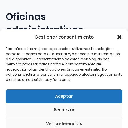
Oficinas
administrativas
Gestionar consentimiento
Avenida Galileo Galilei, 12
Para ofrecer las mejores experiencias, utilizamos tecnologías
como las cookies para almacenar y/o acceder a la información
15.008 · A Coruña · España
del dispositivo. El consentimiento de estas tecnologías nos
permitirá procesar datos como el comportamiento de
navegación o las identificaciones únicas en este sitio. No
Teléfono
:
881.069.303
consentir o retirar el consentimiento, puede afectar negativamente
WhatsApp
:
616.897.466
a ciertas características y funciones.
Correo-e
:
silva@clubsilva.com
Aceptar
Rechazar
Aviso Legal | Política de Privacidad | Política de
Ver preferencias
Cookies