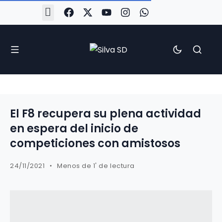
#Silva2526
#CoruñaArboco
#CanteiraSilvista
#SilvaEscola
#SilvaFem
#SilvaArboco
#AspergaFC
El F8 recupera su plena actividad
en espera del inicio de
competiciones con amistosos
24/11/2021
Menos de 1' de lectura