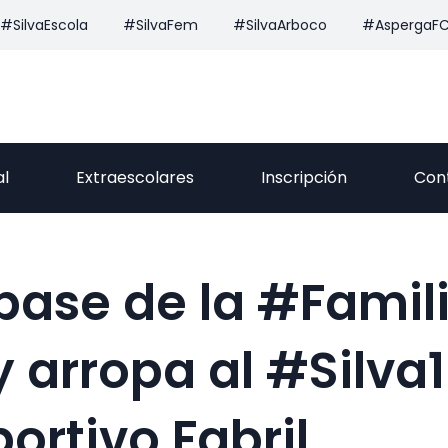
#SilvaEscola
#SilvaFem
#SilvaArboco
#AspergaF
al
Extraescolares
Inscripción
Con
 base de la #Famili
 arropa al #Silva
ortivo Fabril