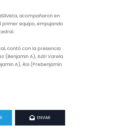
iaSilvista, acompañaron en
l al primer equipo, empujando
edral.
cal, contó con la presencia
pez (Benjamin A), Adri Varela
jamin A), Roi (Prebenjamin
R
ENVIAR