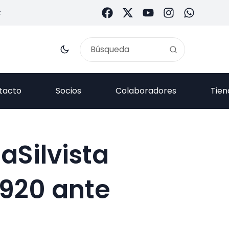
C
tacto
Socios
Colaboradores
Tien
aSilvista
1920 ante