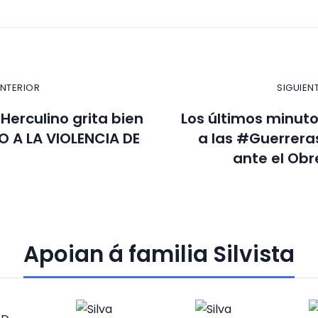
ANTERIOR
SIGUIEN
iHerculino grita bien
Los últimos minuto
NO A LA VIOLENCIA DE
a las #Guerreras
ante el Obr
Apoian á familia Silvista