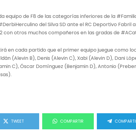
a equipo de F8 de las categorías inferiores de la #Famil
el #DerbiHerculino del Silva SD ante el RC Deportivo Fabri
 12 con otros muchos compañeros en las gradas de #ACat
etirá en cada partido que el primer equipo juegue como lo
dán (Alevin B), Denis (Alevin C), Xabi (Alevin D), Dani Ló
jamin C), Óscar Domínguez (Benjamin D), Antonio (Preben
sas).
TWEET
COMPARTIR
COMPARTI