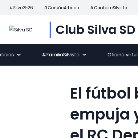
#Silva2526
#CoruñaArboco
#CanteiraSilvista
Club Silva SD
ticias
#FamiliaSilvista
Oficina virtu
El fútbol
empuja y
el RC Dep