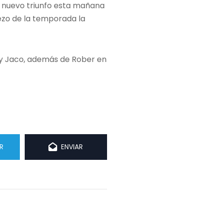
un nuevo triunfo esta mañana
iezo de la temporada la
an y Jaco, además de Rober en
R
ENVIAR