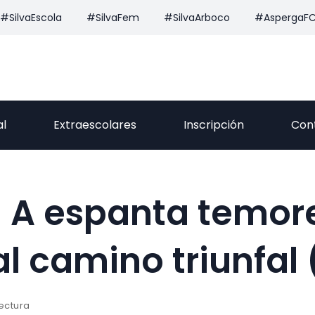
#SilvaEscola
#SilvaFem
#SilvaArboco
#AspergaF
al
Extraescolares
Inscripción
Con
il A espanta temor
l camino triunfal 
lectura