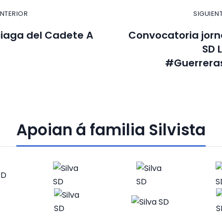
ANTERIOR
SIGUIEN
iaga del Cadete A
Convocatoria jorn
SD 
#Guerreras
Apoian á familia Silvista