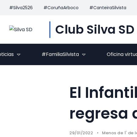
#Silva2526
#CoruñaArboco
#CanteiraSilvista
Club Silva SD
ticias
#FamiliaSilvista
Oficina virtu
El Infant
regresa a
29/01/2022
Menos de 1' de 