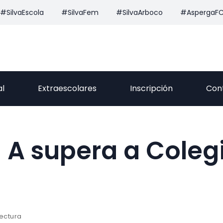
#SilvaEscola
#SilvaFem
#SilvaArboco
#AspergaF
al
Extraescolares
Inscripción
Con
il A supera a Coleg
lectura