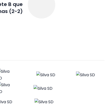
ete B que
as (2-2)