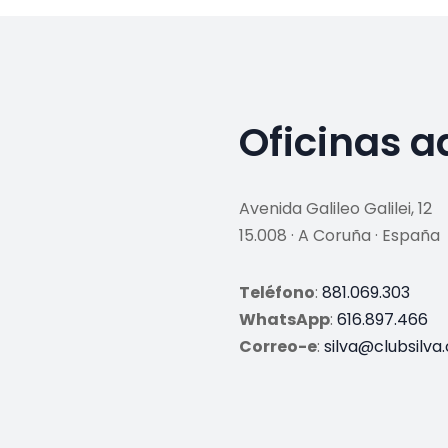
Oficinas a
Avenida Galileo Galilei, 12
15.008 · A Coruña · España
Teléfono
:
881.069.303
WhatsApp
:
616.897.466
Correo-e
:
silva@clubsilva