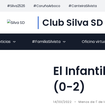
#Silva2526
#CoruñaArboco
#CanteiraSilvista
Club Silva SD
ticias
#FamiliaSilvista
Oficina virtu
El Infant
(0-2)
14/03/2022
Menos de 1' de 