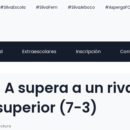
#SilvaEscola
#SilvaFem
#SilvaArboco
#AspergaF
al
Extraescolares
Inscripción
Con
il A supera a un riv
superior (7-3)
ectura