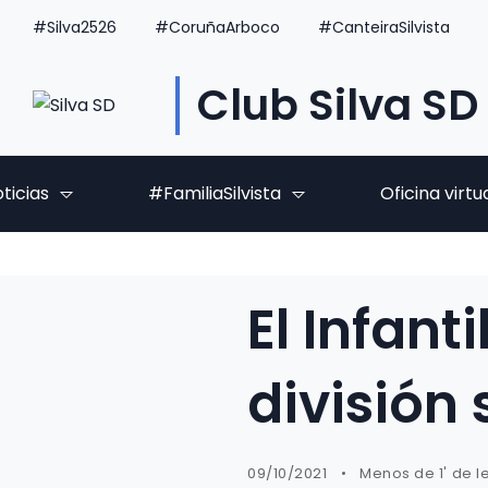
#Silva2526
#CoruñaArboco
#CanteiraSilvista
Club Silva SD
ticias
#FamiliaSilvista
Oficina virtu
El Infant
división 
09/10/2021
Menos de 1' de l