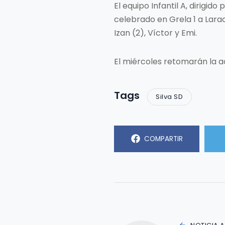
El equipo Infantil A, dirig
celebrado en Grela 1 a Larach
Izan (2), Víctor y Emi.
El miércoles retomarán la a
Tags
Silva SD
COMPARTIR