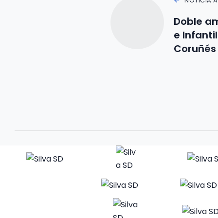
NOTICIA 
Doble am
e Infanti
Coruñés