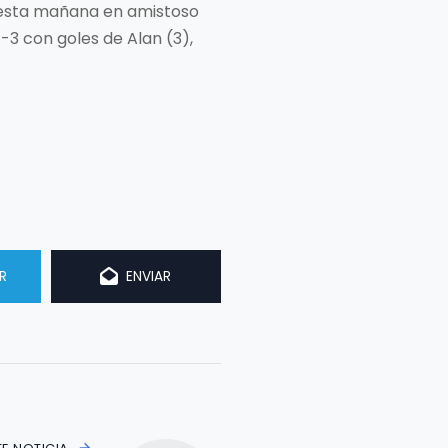
ró esta mañana en amistoso
7-3 con goles de Alan (3),
R
ENVIAR