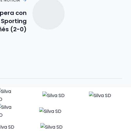
TE NOTICIA
upera con
 Sporting
és (2-0)