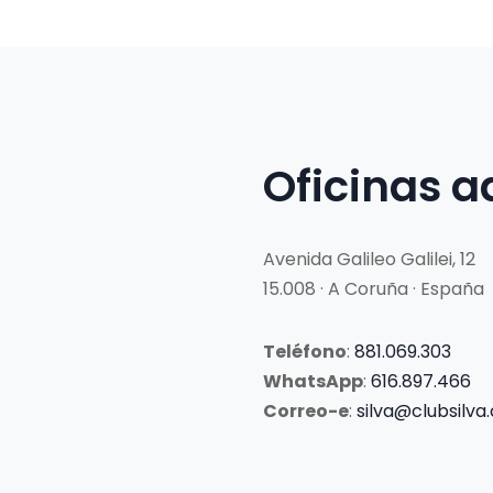
Oficinas a
Avenida Galileo Galilei, 12
15.008 · A Coruña · España
Teléfono
:
881.069.303
WhatsApp
:
616.897.466
Correo-e
:
silva@clubsilva