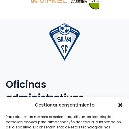
Oficinas
administrativas
Gestionar consentimiento
Avenida Galileo Galilei, 12
Para ofrecer las mejores experiencias, utilizamos tecnologías
como las cookies para almacenar y/o acceder a la información
15.008 · A Coruña · España
del dispositivo. El consentimiento de estas tecnologías nos