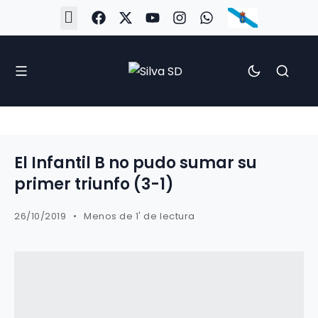
#Silva2526
#CoruñaArboco
#CanteiraSilvista
#SilvaEscola
#SilvaFem
#SilvaArboco
#AspergaFC
El Infantil B no pudo sumar su
primer triunfo (3-1)
26/10/2019
Menos de 1' de lectura