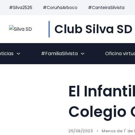
#Silva2526
#CoruñaArboco
#CanteiraSilvista
Club Silva SD
ticias
#FamiliaSilvista
Oficina virtu
El Infant
Colegio 
25/09/2023
Menos de 1' de 