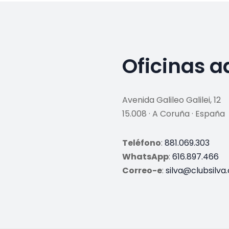
Oficinas a
Avenida Galileo Galilei, 12
15.008 · A Coruña · España
Teléfono
:
881.069.303
WhatsApp
:
616.897.466
Correo-e
:
silva@clubsilva