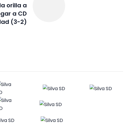
a orilla a
egar a CD
dad (3-2)