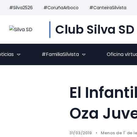
#Silva2526
#CoruñaArboco
#CanteiraSilvista
Club Silva SD
ticias
#FamiliaSilvista
Oficina virtu
El Infan
Oza Juven
31/03/2019
Menos de 1' de l