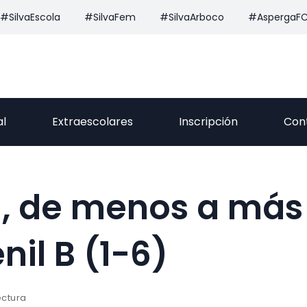
#SilvaEscola
#SilvaFem
#SilvaArboco
#AspergaF
al
Extraescolares
Inscripción
Con
til, de menos a más
il B (1-6)
ectura