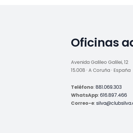
Oficinas a
Avenida Galileo Galilei, 12
15.008 · A Coruña · España
Teléfono
:
881.069.303
WhatsApp
:
616.897.466
Correo-e
:
silva@clubsilva