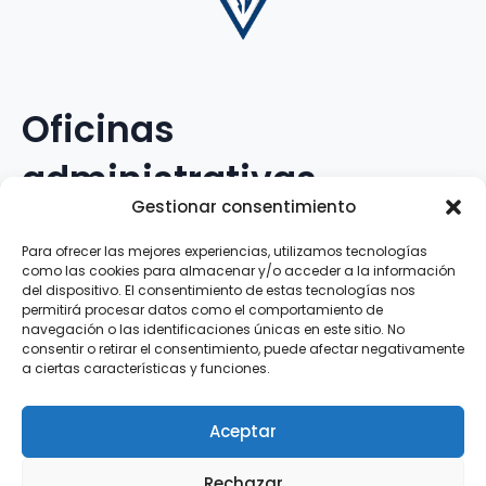
Oficinas
administrativas
Gestionar consentimiento
Avenida Galileo Galilei, 12
Para ofrecer las mejores experiencias, utilizamos tecnologías
como las cookies para almacenar y/o acceder a la información
15.008 · A Coruña · España
del dispositivo. El consentimiento de estas tecnologías nos
permitirá procesar datos como el comportamiento de
navegación o las identificaciones únicas en este sitio. No
Teléfono
:
881.069.303
consentir o retirar el consentimiento, puede afectar negativamente
WhatsApp
:
616.897.466
a ciertas características y funciones.
Correo-e
:
silva@clubsilva.com
Aceptar
Rechazar