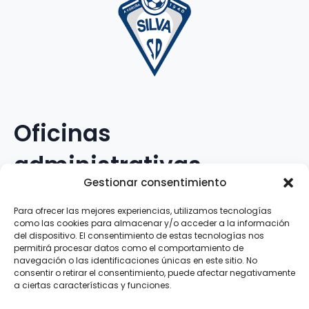
Oficinas
administrativas
Gestionar consentimiento
Avenida Galileo Galilei, 12
Para ofrecer las mejores experiencias, utilizamos tecnologías
como las cookies para almacenar y/o acceder a la información
15.008 · A Coruña · España
del dispositivo. El consentimiento de estas tecnologías nos
permitirá procesar datos como el comportamiento de
navegación o las identificaciones únicas en este sitio. No
Teléfono
:
881.069.303
consentir o retirar el consentimiento, puede afectar negativamente
WhatsApp
:
616.897.466
a ciertas características y funciones.
Correo-e
:
silva@clubsilva.com